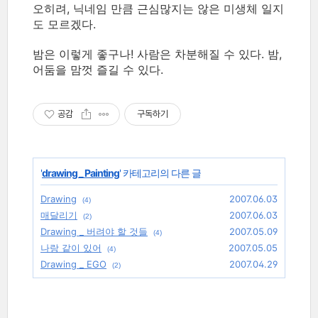
오히려, 닉네임 만큼 근심많지는 않은 미생체 일지
도 모르겠다.
밤은 이렇게 좋구나! 사람은 차분해질 수 있다. 밤,
어둠을 맘껏 즐길 수 있다.
공감
구독하기
'
drawing _ Painting
' 카테고리의 다른 글
Drawing
2007.06.03
(4)
매달리기
2007.06.03
(2)
Drawing _ 버려야 할 것들
2007.05.09
(4)
나랑 같이 있어
2007.05.05
(4)
Drawing _ EGO
2007.04.29
(2)