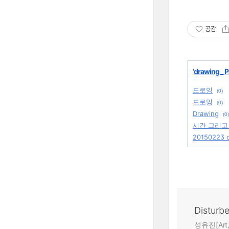
공감
'
drawing _ P
드로잉
(0)
드로잉
(0)
Drawing
(0)
시간 그리고
20150223 
Disturb
성유진[Art,A