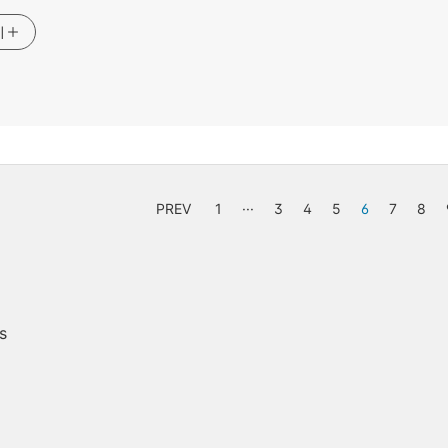
기
PREV
1
···
3
4
5
6
7
8
s