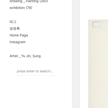
drawing _ Painting
(260)
exhibition
(78)
태그
방명록
Home Page
Instagram
Artist _ Yu Jin, Sung