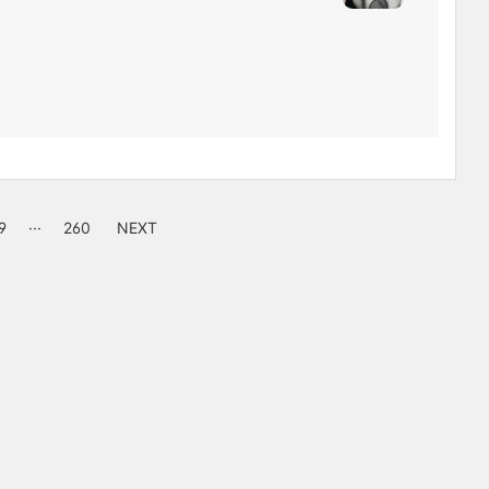
9
···
260
NEXT