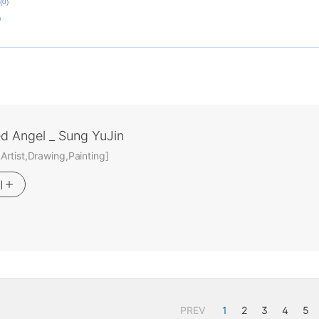
(0)
)
ed Angel _ Sung YuJin
rtist,Drawing,Painting]
기
PREV
1
2
3
4
5