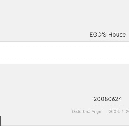
EGO'S House
20080624
Disturbed Angel
2008. 6. 2