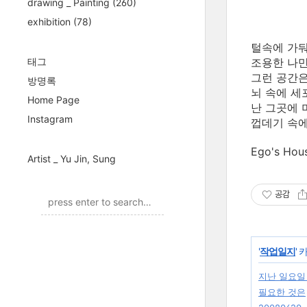
drawing _ Painting
(260)
exhibition
(78)
털속에 가
태그
조용한 나만
그런 공간은
방명록
뇌 속에 세
Home Page
난 그곳에 
Instagram
껍데기 속에
Ego's H
Artist _ Yu Jin, Sung
공감
'
작업일지
'
지난 일요일
필요한 것은