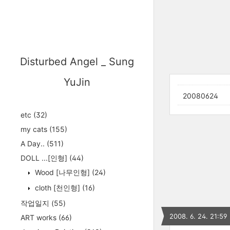
Disturbed Angel _ Sung
YuJin
20080624
etc
(32)
my cats
(155)
A Day..
(511)
DOLL ...[인형]
(44)
Wood [나무인형]
(24)
cloth [천인형]
(16)
작업일지
(55)
2008. 6. 24. 21:59
ART works
(66)