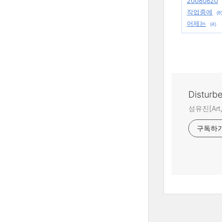
20080620
작업중에
(8
어제는
(4)
Disturb
성유진[Art,A
구독하