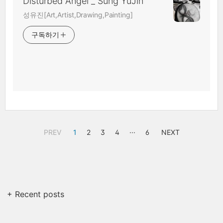
Disturbed Angel _ Sung YuJin
성유진[Art,Artist,Drawing,Painting]
구독하기
PREV
1
2
3
4
···
6
NEXT
+ Recent posts