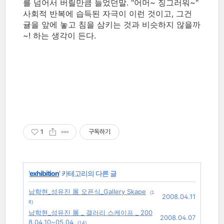
를 넘어서 버릴만큼 들었던말. "어머~ 징그러워~"
사회적 반복에 습득된 자극이 이런 것이고, 그건
귤을 앞에 놓고 침을 삼키는 것과 비슷하지 않을까
~! 하는 생각이 든다.
sung yu jin
1
구독하기
'
exhibition
' 카테고리의 다른 글
남학현_성유진 展 오픈식_Gallery Skape
(1
2008.04.11
8)
남학현_성유진 展 _ 갤러리 스케이프 _ 200
2008.04.07
8.04.10~05.04
(14)