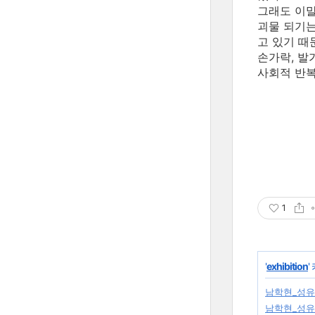
그래도 이말
괴물 되기는
고 있기 때
손가락, 발
사회적 반복
sung yu ji
1
'
exhibition
'
남학현_성유진 
남학현_성유진 