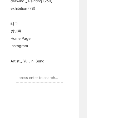
drawing _ Painting
(260)
exhibition
(78)
태그
방명록
Home Page
Instagram
Artist _ Yu Jin, Sung