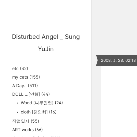
Disturbed Angel _ Sung
YuJin
2008. 3. 28. 02:18
etc
(32)
my cats
(155)
A Day..
(511)
DOLL ...[인형]
(44)
Wood [나무인형]
(24)
cloth [천인형]
(16)
작업일지
(55)
ART works
(66)