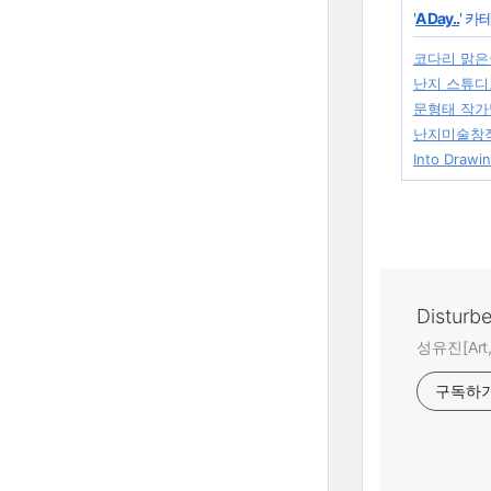
'
A Day..
' 카
코다리 맑은
난지 스튜디
문형태 작가님 
난지미술창작
Into Drawi
Disturb
성유진[Art,A
구독하