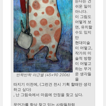
든다는 건
쉬운 일이
아니다.
이 그림도
어떻게 보
면, 유치할
수도 있지
만
현대미술
이 어떻고,
작가의 미
술적 방향
이 어떻고
하는 무거
운 생각들
반짝반짝 야근별 (45×90 2006)
을
따지기 이전에, (그런건 전시 기획 할때만 생각
하고 싶다)
, 난 그림속에서 마음에 안정을 찾고 싶다.
무언가를 항상 찾고 있는 사람들처럼