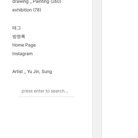
drawing _ Painting
(260)
exhibition
(78)
태그
방명록
Home Page
Instagram
Artist _ Yu Jin, Sung