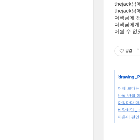
thejack
thejac
더잭님에 전
더잭님에게는
어쩔 수 없
공감
'
drawing _ P
어제 보다는
반짝 반짝 
아침마다 마
바탕화면 _ sic
마음이 편안한