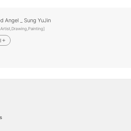
ed Angel _ Sung YuJin
rtist,Drawing,Painting]
기
s