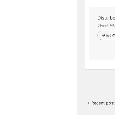
Disturb
성유진[Art,A
구독하
+ Recent post