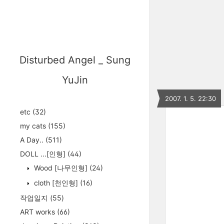
Disturbed Angel _ Sung
YuJin
2007. 1. 5. 22:30
etc
(32)
my cats
(155)
A Day..
(511)
DOLL ...[인형]
(44)
Wood [나무인형]
(24)
cloth [천인형]
(16)
작업일지
(55)
ART works
(66)