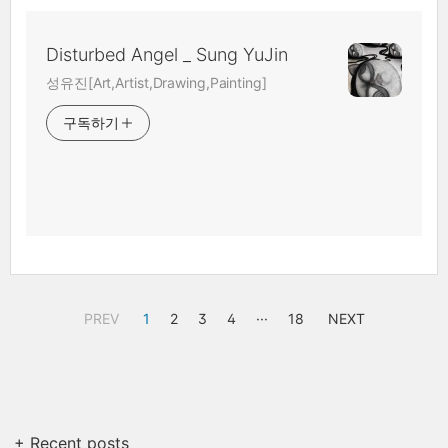
Disturbed Angel _ Sung YuJin
성유진[Art,Artist,Drawing,Painting]
구독하기
PREV
1
2
3
4
···
18
NEXT
+ Recent posts