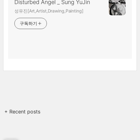
Disturbed Angel _ Sung YuJin
성유진[Art,Artist,Drawing,Painting]
구독하기
+ Recent posts