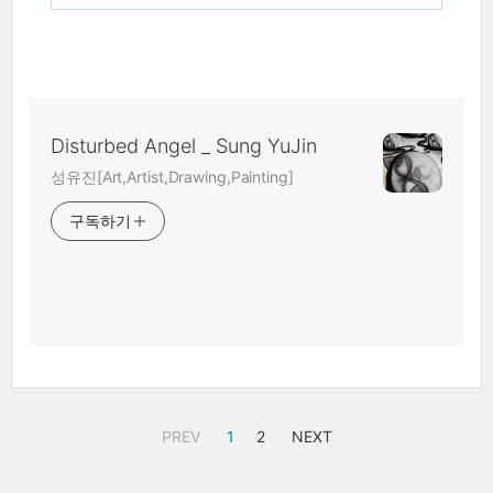
Disturbed Angel _ Sung YuJin
성유진[Art,Artist,Drawing,Painting]
구독하기
PREV
1
2
NEXT