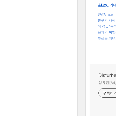
'
A Day..
' 카
SATA
(12)
친구의 사랑
이 경 _ "증
윰과의 북한
부산을 다녀
Disturb
성유진[Art,A
구독하