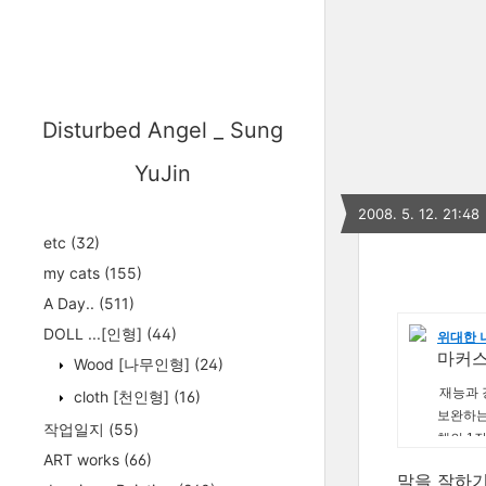
Disturbed Angel _ Sung
YuJin
2008. 5. 12. 21:48
etc
(32)
my cats
(155)
A Day..
(511)
DOLL ...[인형]
(44)
위대한 
마커스
Wood [나무인형]
(24)
재능과 
cloth [천인형]
(16)
보완하는
작업일지
(55)
책의 1
ART works
(66)
말을 잘하기