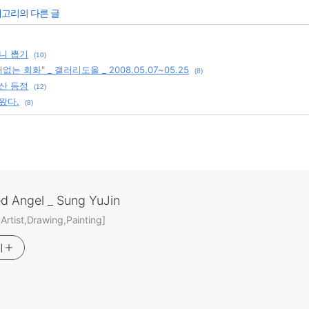
테고리의 다른 글
니 뽑기
(10)
거없는 회화" _ 갤러리도올 _ 2008.05.07~05.25
(8)
산 등정
(12)
왔다.
(8)
ed Angel _ Sung YuJin
rtist,Drawing,Painting]
기