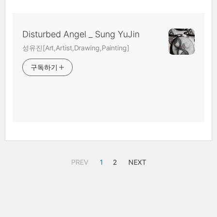
Disturbed Angel _ Sung YuJin
성유진[Art,Artist,Drawing,Painting]
구독하기
PREV
1
2
NEXT