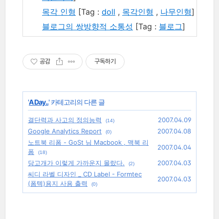
목각 인형
[Tag :
doll
,
목각인형
,
나무인형
]
블로그의 쌍방향적 소통성
[Tag :
블로그
]
공감
구독하기
'
A Day..
' 카테고리의 다른 글
결단력과 사고의 정의능력
2007.04.09
(14)
Google Analytics Report
2007.04.08
(0)
노트북 리폼 - GoSt 님 Macbook , 맥북 리
2007.04.04
폼
(18)
당고개가 이렇게 가까운지 몰랐다.
2007.04.03
(2)
씨디 라벨 디자인 _ CD Label - Formtec
2007.04.03
(폼텍)용지 사용 출력
(0)