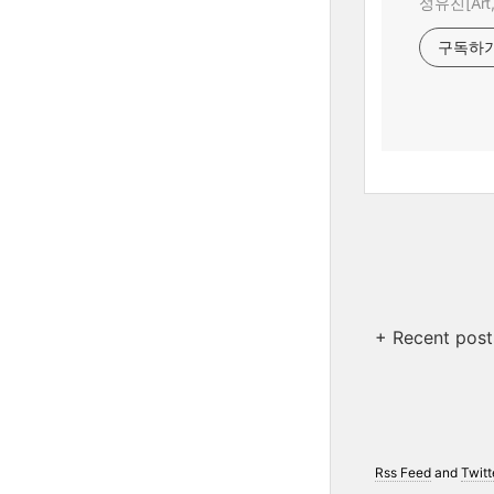
성유진[Art,A
구독하
+ Recent post
Rss Feed
and
Twitt