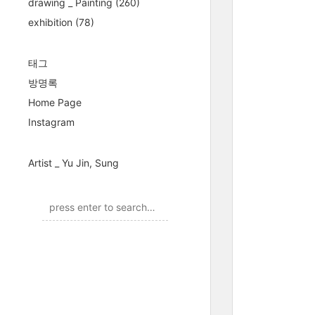
drawing _ Painting
(260)
exhibition
(78)
태그
방명록
Home Page
Instagram
Artist _ Yu Jin, Sung