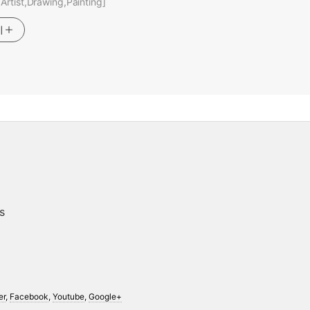
rtist,Drawing,Painting]
기
s
er
,
Facebook
,
Youtube
,
Google+