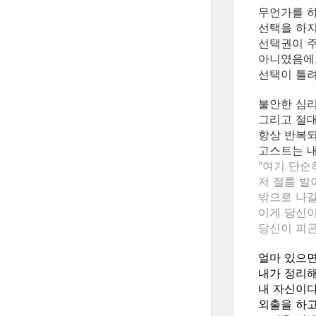
무언가를 하
선택을 하지
선택권이 주
아니였음에
선택이 틀려
불안한 심
그리고 절대
항상 반복되
고스트는 내
"여기 단순
저 절름 발
밖으로 나갈
이게 당신이
당신이 피곤
얼마 있으면
내가 정리해
내 자신이다
외출을 하고