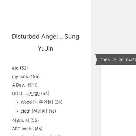
Disturbed Angel _ Sung
YuJin
2006. 12. 20. 04:3
etc
(32)
my cats
(155)
A Day..
(511)
DOLL ...[인형]
(44)
Wood [나무인형]
(24)
cloth [천인형]
(16)
작업일지
(55)
ART works
(66)