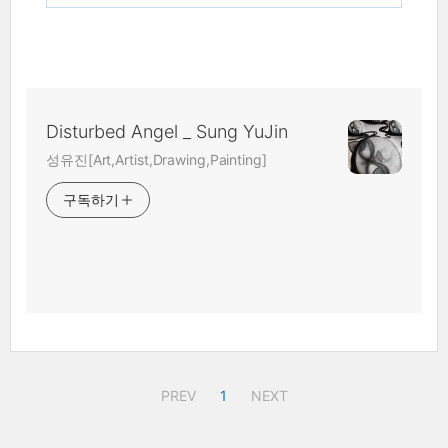
Disturbed Angel _ Sung YuJin
성유진[Art,Artist,Drawing,Painting]
구독하기
PREV
1
NEXT