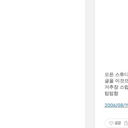
오픈 스튜디
글을 이것으
거추장 스럽
텁텁함
2006/08/
공감