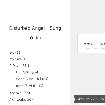
Disturbed Angel _ Sung
YuJin
쿠쿠 CRP-HN
etc
(32)
my cats
(155)
A Day..
(511)
DOLL ...[인형]
(44)
Wood [나무인형]
(24)
cloth [천인형]
(16)
작업일지
(55)
ART works
(66)
2011. 12. 22. 18:15