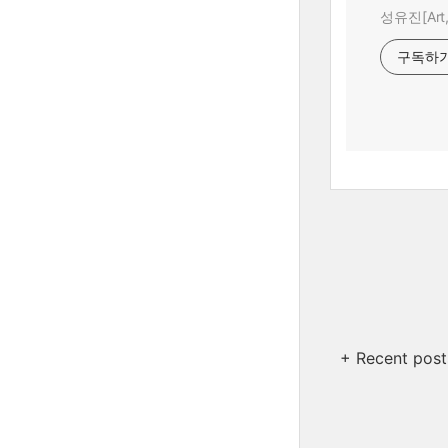
성유진[Art,A
구독하
+ Recent post