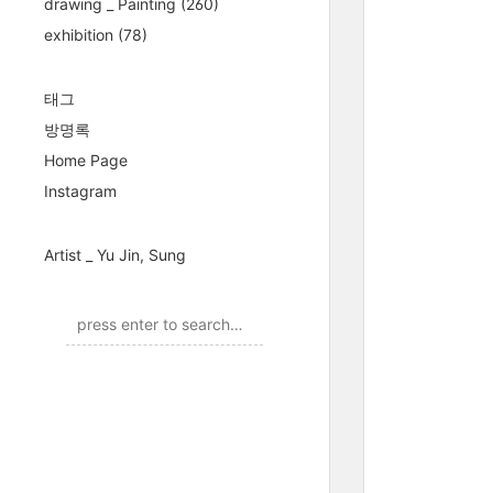
drawing _ Painting
(260)
exhibition
(78)
태그
방명록
Home Page
Instagram
Artist _ Yu Jin, Sung