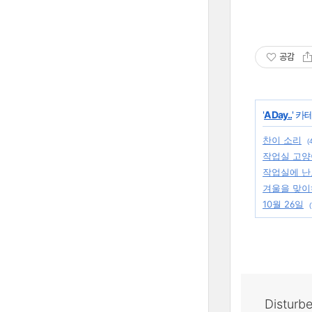
공감
'
A Day..
' 카
찬이 소리
(
작업실 고
작업실에 난
겨울을 맞이
10월 26일
(
Disturb