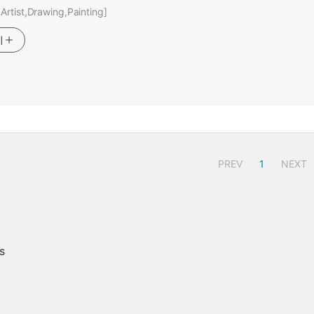
rtist,Drawing,Painting]
기
PREV
1
NEXT
s