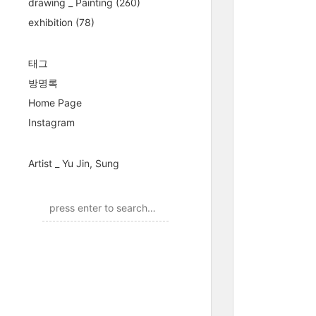
drawing _ Painting
(260)
exhibition
(78)
태그
방명록
Home Page
Instagram
Artist _ Yu Jin, Sung