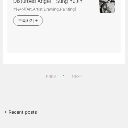
Disturbed Angel _ Sung YuJin
성유진[Art,Artist,Drawing,Painting]
구독하기
PREV
1
NEXT
+ Recent posts