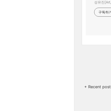
성유진[Art,A
구독하
+ Recent post