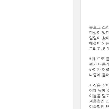
블로그 스킨
현상이 있
일일이 찾아
해결이 되는
그리고, 키
키워드로 글
뭔가 다른게
하여간 어렵
나중에 물어
사진은 샴비
어제 낮에 
이불을 깔고
겨울철엔 샴
여름철엔 변