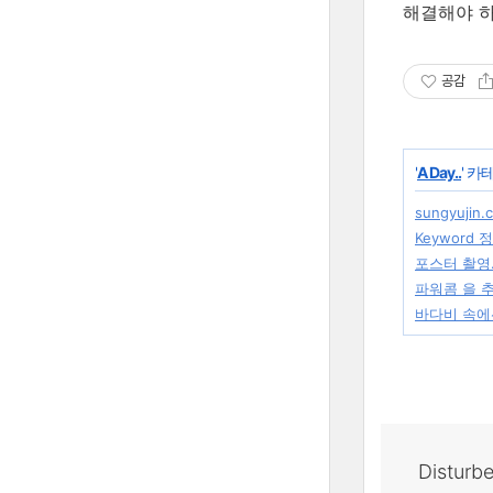
해결해야 하
공감
'
A Day..
' 카
sungyujin.
Keyword 
포스터 촬영.
파워콤 을 추
바다비 속에
Disturb