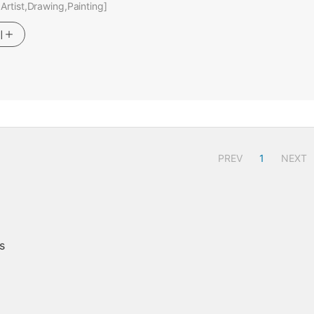
rtist,Drawing,Painting]
기
PREV
1
NEXT
s