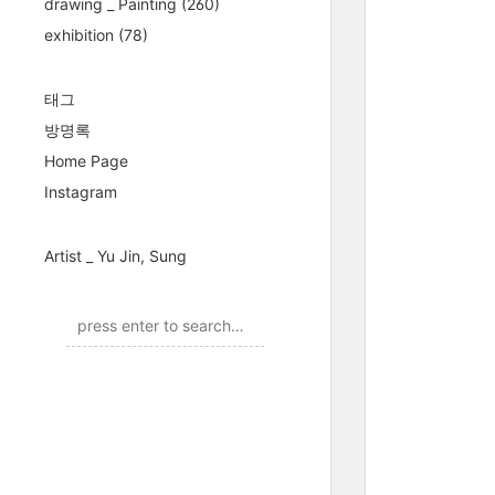
drawing _ Painting
(260)
exhibition
(78)
태그
방명록
Home Page
Instagram
Artist _ Yu Jin, Sung