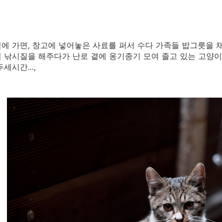
에 가면, 창고에 넣어놓은 사료를 퍼서 수다 가족들 밥그릇을 
 낚시질을 해주다가 난로 곁에 옹기종기 모여 졸고 있는 고양이 
세시간...,