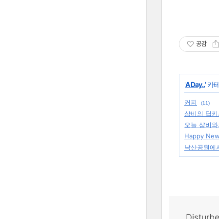
공감
'
A Day..
' 카
커피
(11)
샴비의 딥키
오늘 샴비와
Happy New
낙산공원에서
Disturb