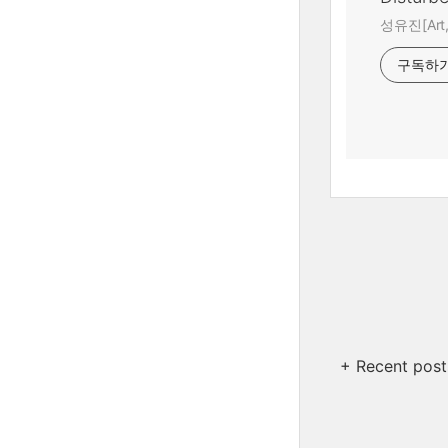
성유진[Art,A
구독하
+ Recent post