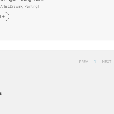
rtist,Drawing,Painting]
기
PREV
1
NEXT
s