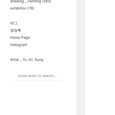
drawing _ Painting
(260)
exhibition
(78)
태그
방명록
Home Page
Instagram
Artist _ Yu Jin, Sung