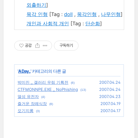
외출하기
]
목각 인형
[Tag :
doll
,
목각인형
,
나무인형
]
개인과 사회적 개인
[Tag :
단순화
]
공감
구독하기
'
A Day..
' 카테고리의 다른 글
박미진 _ 갤러리 우림 기획전
2007.04.24
(6)
CTFMONNPE.EXE _ NoPhishing
2007.04.24
(13)
열성 유전자
2007.04.23
(4)
즐거운 장례식장
2007.04.19
(8)
모기지롱
2007.04.17
(3)