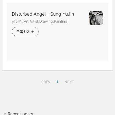
Disturbed Angel _ Sung YuJin
성유진[Art,Artist,Drawing,Painting]
구독하기
PREV
1
NEXT
+ Recent posts