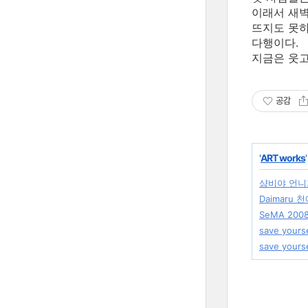
이래서 새벽
뜨지도 못하
다행이다.
지금은 웃고 
공감
'
ART works
샴비야 언니
Daimaru
SeMA 20
save your
save yours