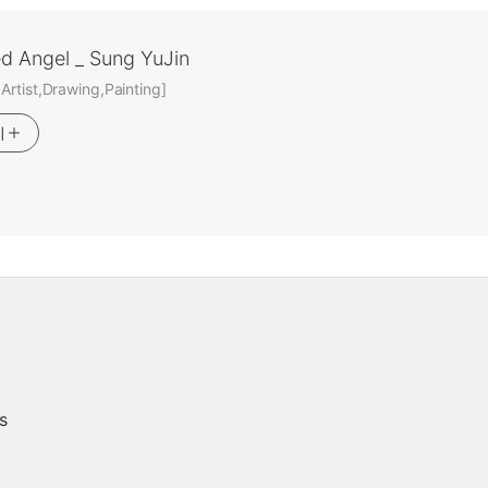
ed Angel _ Sung YuJin
rtist,Drawing,Painting]
기
s