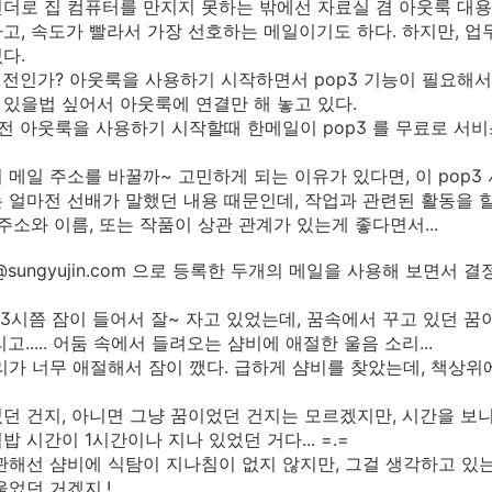
더로 집 컴퓨터를 만지지 못하는 밖에선 자료실 겸 아웃룩 대용
고, 속도가 빨라서 가장 선호하는 메일이기도 하다. 하지만, 
다.
 전인가? 아웃룩을 사용하기 시작하면서 pop3 기능이 필요해
있을법 싶어서 아웃룩에 연결만 해 놓고 있다.
전 아웃룩을 사용하기 시작할때 한메일이 pop3 를 무료로 서비
 메일 주소를 바꿀까~ 고민하게 되는 이유가 있다면, 이 pop3 서
 얼마전 선배가 말했던 내용 때문인데, 작업과 관련된 활동을 
 주소와 이름, 또는 작품이 상관 관계가 있는게 좋다면서...
sungyujin.com 으로 등록한 두개의 메일을 사용해 보면서 결
벽 3시쯤 잠이 들어서 잘~ 자고 있었는데, 꿈속에서 꾸고 있던 
고..... 어둠 속에서 들려오는 샴비에 애절한 울음 소리...
리가 너무 애절해서 잠이 깼다. 급하게 샴비를 찾았는데, 책상위
던 건지, 아니면 그냥 꿈이었던 건지는 모르겠지만, 시간을 보니
밥 시간이 1시간이나 지나 있었던 거다... =.=
관해선 샴비에 식탐이 지나침이 없지 않지만, 그걸 생각하고 있는 
울었던 거겠지.!