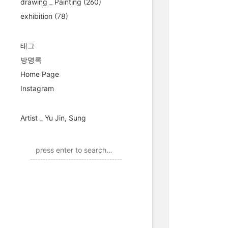
drawing _ Painting
(260)
exhibition
(78)
태그
방명록
Home Page
Instagram
Artist _ Yu Jin, Sung