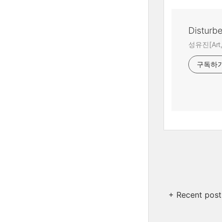
Disturb
성유진[Art,A
구독하
+ Recent post