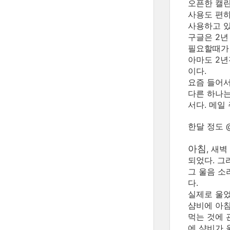
오픈한 캘린
사용도 편하
사용하고 있
구글은 2년
필요할때가 
아마도 2년
이다.
요즘 들어서
다른 하나는
서다. 메일
한달 정도 @
아침
, 새
되었다. 그리
그 울음 소
다.
실제로 울었
샴비에 아침
먹는 것에 
에 샴비가 