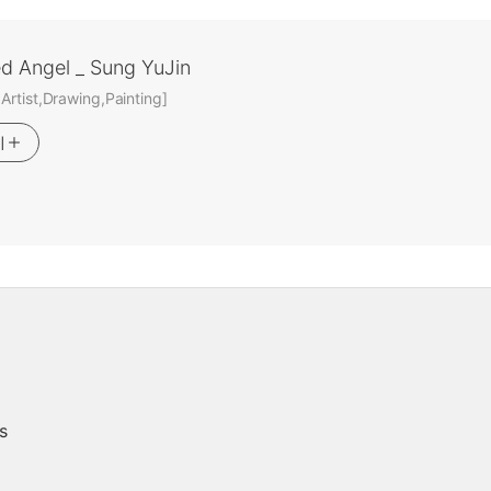
ed Angel _ Sung YuJin
rtist,Drawing,Painting]
기
s