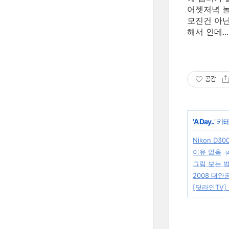
어젯저녁 놀
모진건 아닌
해서 인데...
공감
'
A Day..
' 카
Nikon D30
이유 없음
(
그림 보는 
2008 대
[닷라인TV]