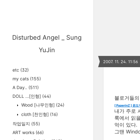
Disturbed Angel _ Sung
YuJin
2007. 11. 24. 11:56
etc
(32)
my cats
(155)
A Day..
(511)
DOLL ...[인형]
(44)
블로거들의 
Wood [나무인형]
(24)
[ PaperinZ ]
내가 주로 
cloth [천인형]
(16)
룩에서 읽을
작업일지
(55)
억이 있다.
그땐 Wind
ART works
(66)