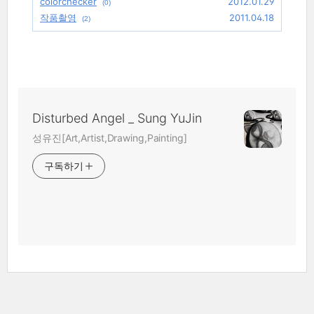
colorchecker
2012.01.29
(0)
작품촬영
2011.04.18
(2)
Disturbed Angel _ Sung YuJin
성유진[Art,Artist,Drawing,Painting]
구독하기