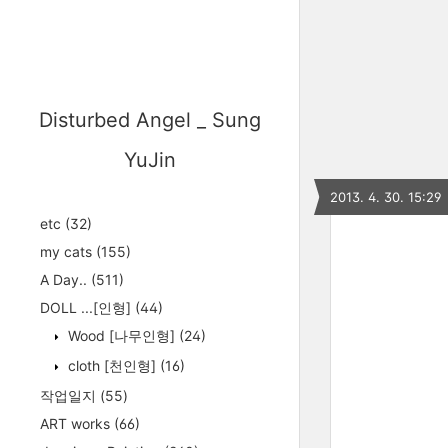
Disturbed Angel _ Sung
YuJin
2013. 4. 30. 15:29
etc
(32)
my cats
(155)
A Day..
(511)
DOLL ...[인형]
(44)
Wood [나무인형]
(24)
cloth [천인형]
(16)
작업일지
(55)
ART works
(66)