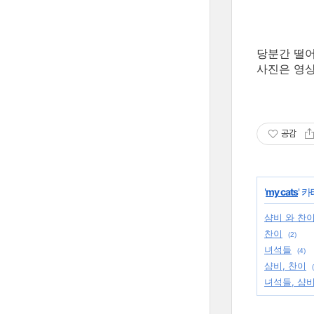
당분간 떨어
사진은 영상
공감
'
my cats
' 
샴비 와 찬
찬이
(2)
녀석들
(4)
샴비, 찬이
녀석들, 샴