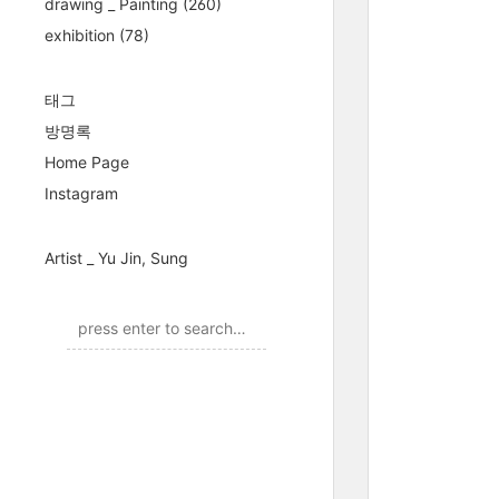
drawing _ Painting
(260)
exhibition
(78)
태그
방명록
Home Page
Instagram
Artist _ Yu Jin, Sung