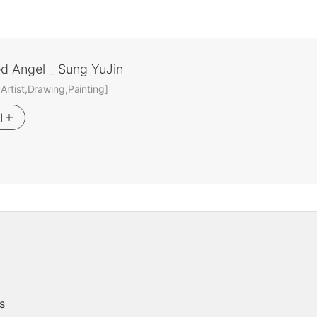
ed Angel _ Sung YuJin
rtist,Drawing,Painting]
기
s