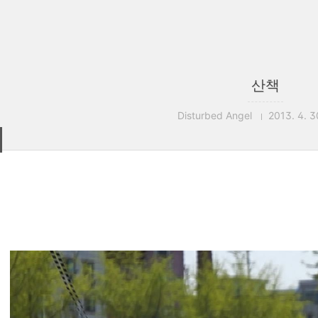
산책
Disturbed Angel
2013. 4. 3