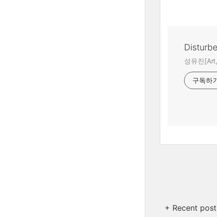
Disturb
성유진[Art,A
구독하
+ Recent post