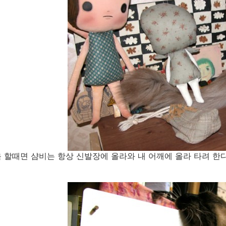
 할때면 샴비는 항상 신발장에 올라와 내 어깨에 올라 타려 한