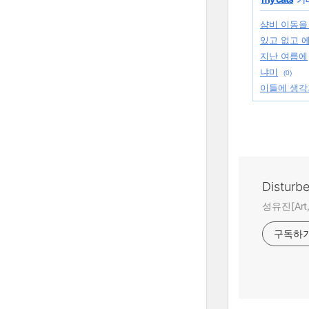
샴비 이동을
있고 없고 
지난 여름에
냐미
(0)
이들에 생각
Disturb
성유진[Art,A
구독하