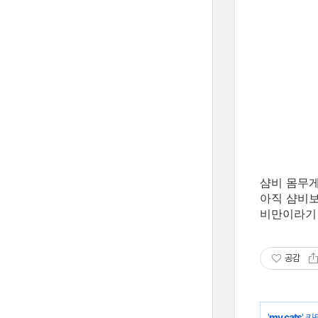
샴비 몸무게가
아직 샴비보
비만이라기 
공감
'
my cats
' 