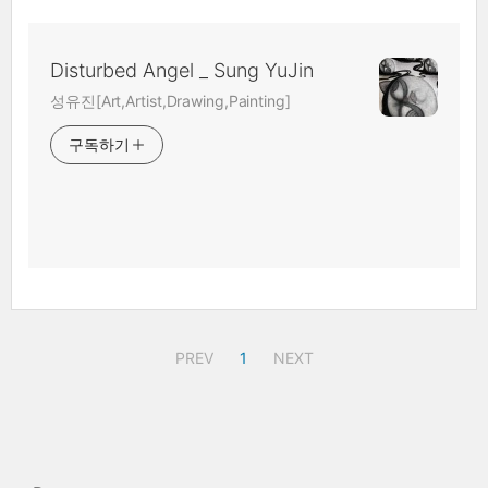
Disturbed Angel _ Sung YuJin
성유진[Art,Artist,Drawing,Painting]
구독하기
PREV
1
NEXT