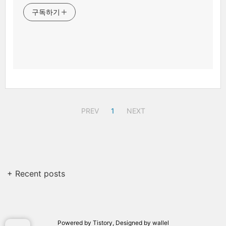
구독하기
PREV
1
NEXT
+ Recent posts
Powered by
Tistory
, Designed by
wallel