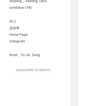
drawing _ Painting
(260)
exhibition
(78)
태그
방명록
Home Page
Instagram
Artist _ Yu Jin, Sung