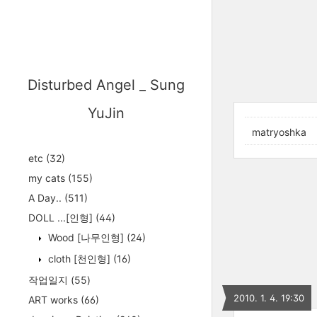
Disturbed Angel _ Sung
YuJin
matryoshka
etc
(32)
my cats
(155)
A Day..
(511)
DOLL ...[인형]
(44)
Wood [나무인형]
(24)
cloth [천인형]
(16)
작업일지
(55)
2010. 1. 4. 19:30
ART works
(66)