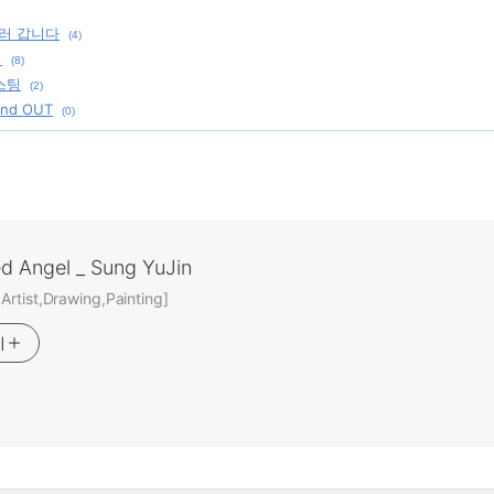
러 갑니다
(4)
침
(8)
포스팅
(2)
 and OUT
(0)
ed Angel _ Sung YuJin
rtist,Drawing,Painting]
기