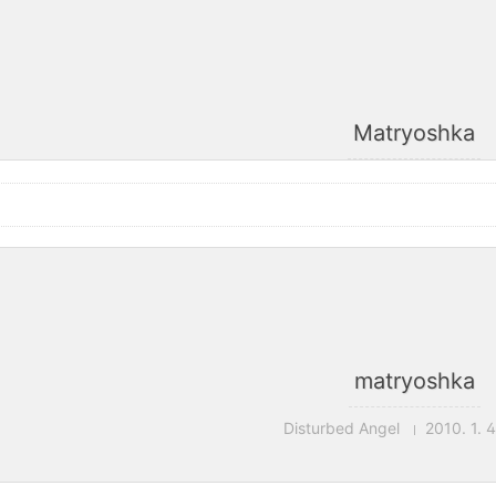
Matryoshka
matryoshka
Disturbed Angel
2010. 1. 4