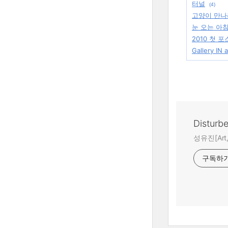
터널
(4)
고양이 만나
눈 오는 아
2010 첫 
Gallery IN
Disturb
성유진[Art,A
구독하