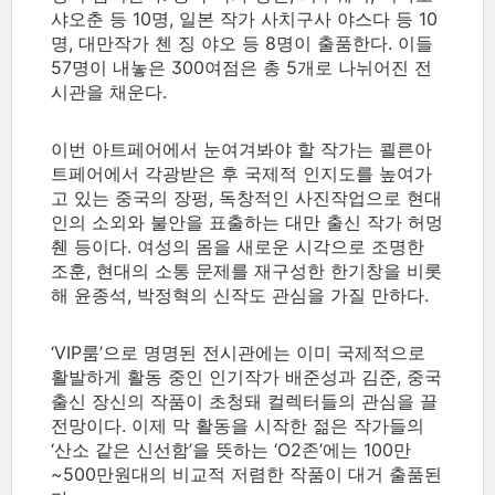
샤오춘 등 10명, 일본 작가 사치구사 야스다 등 10
명, 대만작가 첸 징 야오 등 8명이 출품한다. 이들
57명이 내놓은 300여점은 총 5개로 나뉘어진 전
시관을 채운다.
이번 아트페어에서 눈여겨봐야 할 작가는 쾰른아
트페어에서 각광받은 후 국제적 인지도를 높여가
고 있는 중국의 장펑, 독창적인 사진작업으로 현대
인의 소외와 불안을 표출하는 대만 출신 작가 허멍
췐 등이다. 여성의 몸을 새로운 시각으로 조명한
조훈, 현대의 소통 문제를 재구성한 한기창을 비롯
해 윤종석, 박정혁의 신작도 관심을 가질 만하다.
‘VIP룸’으로 명명된 전시관에는 이미 국제적으로
활발하게 활동 중인 인기작가 배준성과 김준, 중국
출신 장신의 작품이 초청돼 컬렉터들의 관심을 끌
전망이다. 이제 막 활동을 시작한 젊은 작가들의
‘산소 같은 신선함’을 뜻하는 ‘O2존’에는 100만
~500만원대의 비교적 저렴한 작품이 대거 출품된