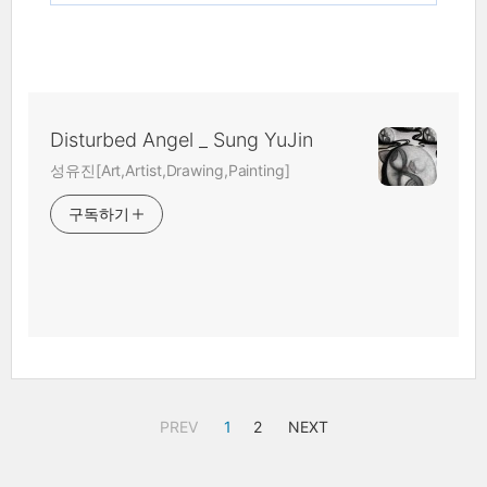
Disturbed Angel _ Sung YuJin
성유진[Art,Artist,Drawing,Painting]
구독하기
PREV
1
2
NEXT