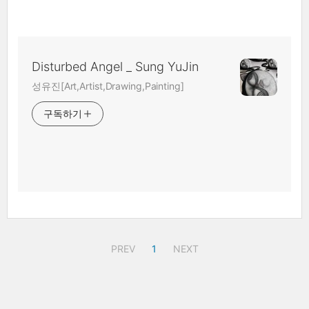
Disturbed Angel _ Sung YuJin
성유진[Art,Artist,Drawing,Painting]
구독하기
PREV
1
NEXT