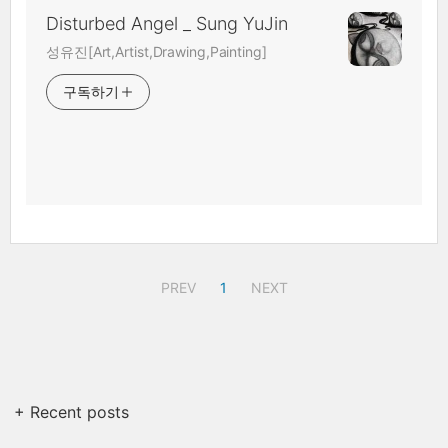
Disturbed Angel _ Sung YuJin
성유진[Art,Artist,Drawing,Painting]
구독하기
PREV
1
NEXT
+ Recent posts