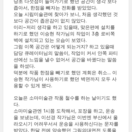
당초 다섯점이 들어가기로 했던 공간이 생각 보다
좁아서, 한점을 빼자는 전화를 받았었다.
오늘 시립미술관에 찾아가 보니, 처음 생각했던 것
보다 공간이 좁은감이 없지 않았다.
이리~저리 생각을 하고 있을때, 맞은편에 설치를
하기로 했던 이승현 작가님의 작업이 3층 로비쪽
벽에 설치되고 있는 모습이 보였다.
그럼 이쪽 공간은 어떻게 되는거지? 하고 있을때
담당 큐레이터님의 말씀이, 작업이 커서 안쪽 파티
션에선 느낌을 낼수 없어서 공간을 바꿨다는 말씀
을 하셨다.
덕분에 작품 한점을 빼기로 했던 계회은 취소... 이
승현 작가님이 사용하기로 했던 벽면까지 모두 사
용할 수 있게 됐다.
오늘은 소마미술관 작품 철수를 하는 날이기도 했
다.
소마미술관엔 1시쯤 도착해서, 포장을 하고, 운송
을 보냈는데, 이선경 작가님은 이번엔 부산에서 올
라오시기 어려우서셔 운송을 사용하신다는 문자를
받았다. 한달 전에 약속했던 그림의대면전 도록을