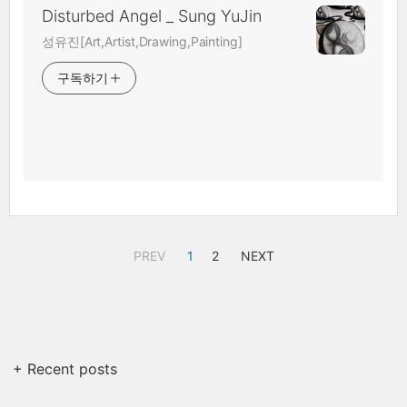
Disturbed Angel _ Sung YuJin
성유진[Art,Artist,Drawing,Painting]
구독하기
PREV
1
2
NEXT
+ Recent posts