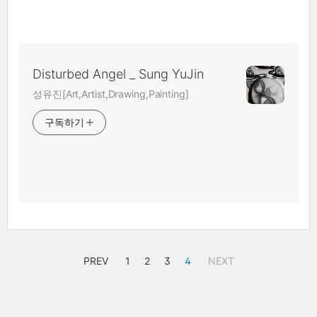
Disturbed Angel _ Sung YuJin
성유진[Art,Artist,Drawing,Painting]
구독하기
PREV
1
2
3
4
NEXT