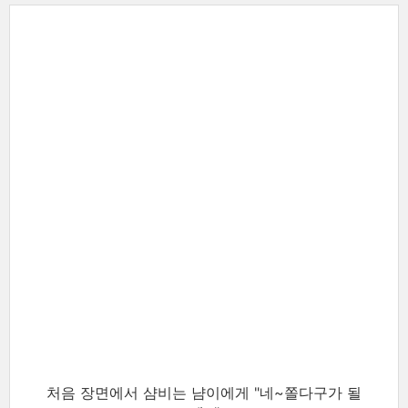
처음 장면에서 샴비는 냠이에게 "네~쫄다구가 될