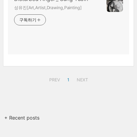
성유진[Art,Artist,Drawing,Painting]
구독하기
PREV
1
NEXT
+ Recent posts