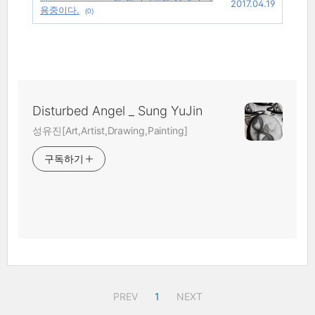
2017.04.19
용중이다.
(0)
Disturbed Angel _ Sung YuJin
성유진[Art,Artist,Drawing,Painting]
구독하기
PREV
1
NEXT