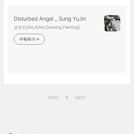
Disturbed Angel _ Sung YuJin
성유진[Art,Artist,Drawing,Painting]
구독하기
PREV
1
NEXT