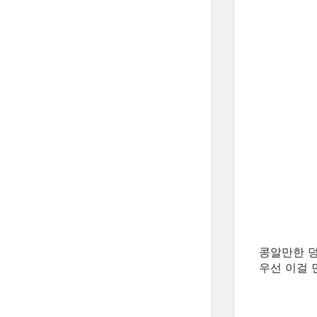
콩알만한 덩
우선 이걸 