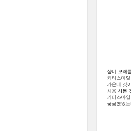
샴비 모래를
키티스마일 
가운데 것이
처음 사본 
키티스마일
궁굼했었는데