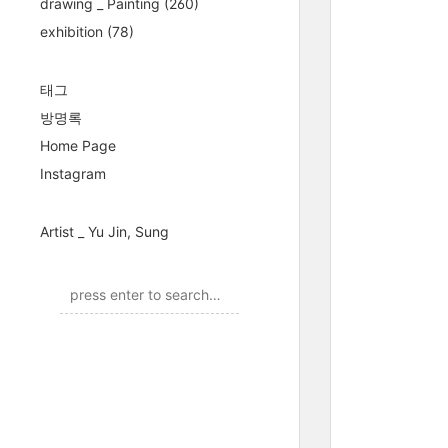
drawing _ Painting
(260)
exhibition
(78)
태그
방명록
Home Page
Instagram
Artist _ Yu Jin, Sung