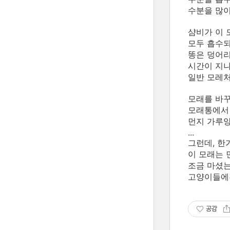
수분을 많이
샴비가 이 
모두 흡수되
똥은 덩어리
시간이 지나
일반 모레처
모래를 바꾸
모래통에서 
먼지 가루양
...
그런데, 한
이 모래는 
조금 마셨는
고양이들에겐
공감