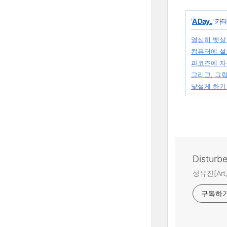
'
A Day..
' 카
열심히 뱃살
컴퓨터에 설치된
파코즈에 자정능
그리고, 그
낯설게 하기 _
Disturb
성유진[Art,A
구독하