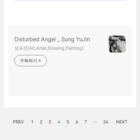
Disturbed Angel _ Sung YuJin
성유진[Art,Artist,Drawing,Painting]
구독하기
PREV
1
2
3
4
5
6
7
···
24
NEXT