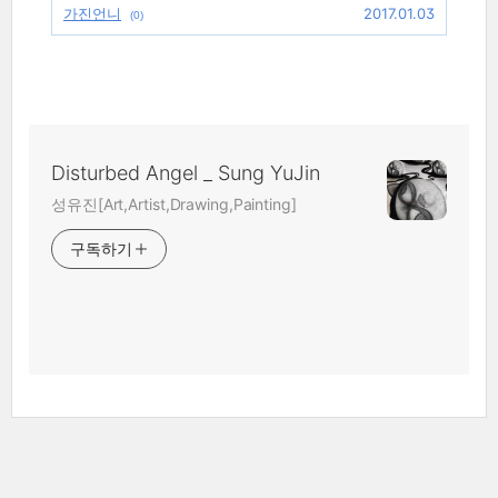
가진언니
2017.01.03
(0)
Disturbed Angel _ Sung YuJin
성유진[Art,Artist,Drawing,Painting]
구독하기