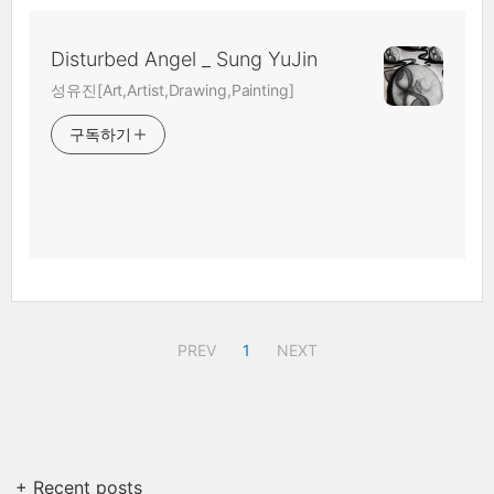
Disturbed Angel _ Sung YuJin
성유진[Art,Artist,Drawing,Painting]
구독하기
PREV
1
NEXT
+ Recent posts