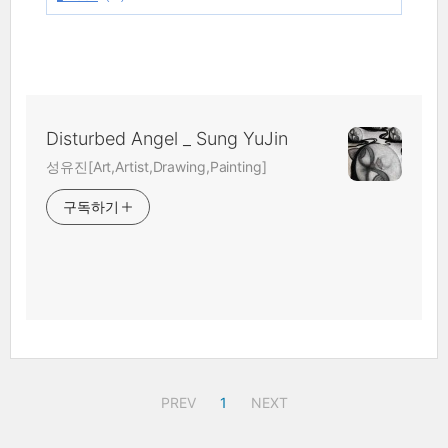
Disturbed Angel _ Sung YuJin
성유진[Art,Artist,Drawing,Painting]
구독하기
PREV
1
NEXT