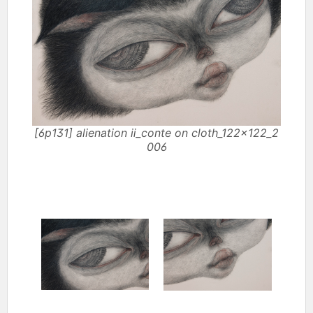
[6p131] alienation ⅱ_conte on cloth_122×122_2
006