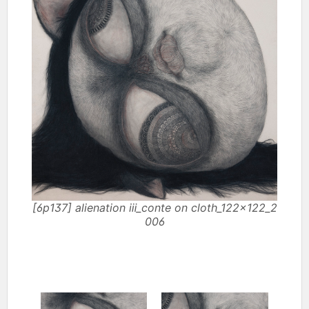
[6p137] alienation ⅲ_conte on cloth_122×122_2
006