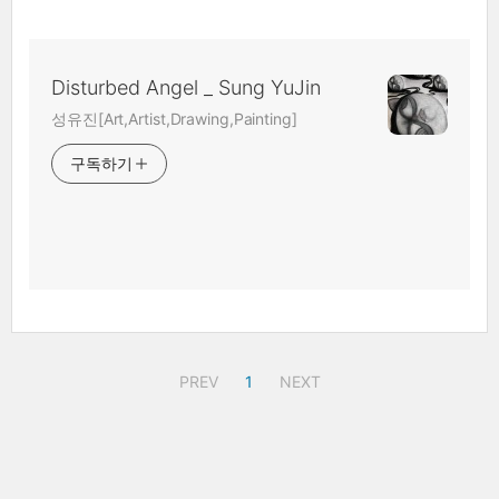
Disturbed Angel _ Sung YuJin
성유진[Art,Artist,Drawing,Painting]
구독하기
PREV
1
NEXT