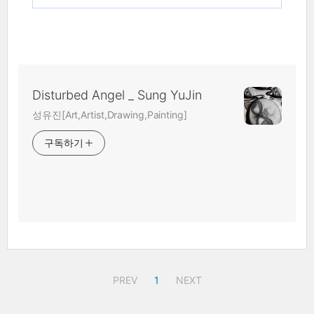
Disturbed Angel _ Sung YuJin
성유진[Art,Artist,Drawing,Painting]
구독하기
PREV
1
NEXT