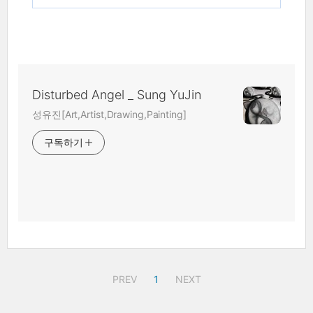
Disturbed Angel _ Sung YuJin
성유진[Art,Artist,Drawing,Painting]
구독하기
PREV
1
NEXT